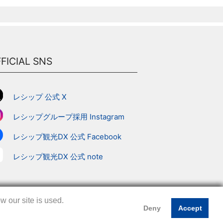
FICIAL SNS
レシップ 公式 X
レシップグループ採用 Instagram
レシップ観光DX 公式 Facebook
レシップ観光DX 公式 note
 our site is used.
 our site is used.
 our site is used.
Deny
Deny
Deny
Accept
Accept
Accept
プ
｜
このサイトについて
｜
プライバシーポリシー
｜