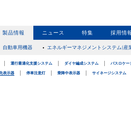
製品情報
ニュース
特集
採用情
自動車用機器
エネルギーマネジメントシステム(産
運行最適化支援システム
ダイヤ編成システム
バスロケー
行先表示器
停車注意灯
乗降中表示器
サイネージシステム