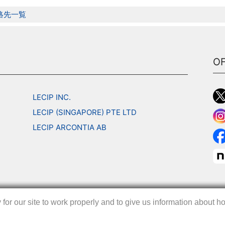
絡先一覧
OF
LECIP INC.
LECIP (SINGAPORE) PTE LTD
LECIP ARCONTIA AB
r our site to work properly and to give us information about how
r our site to work properly and to give us information about how
r our site to work properly and to give us information about how
｜
お問い合わせ
｜
サイトマッ