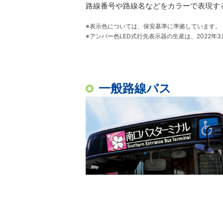
路線番号や路線名などをカラーで表現す
※表示色については、保安基準に準拠しています。
※アンバー色LED式行先表示器の生産は、2022年
一般路線バス