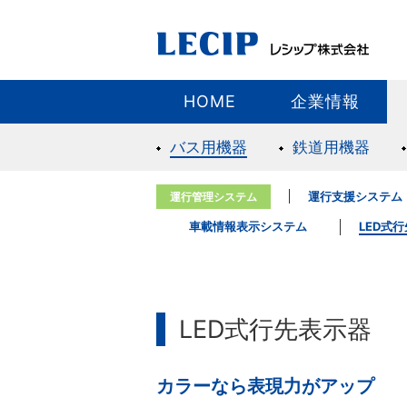
HOME
企業情報
バス用機器
鉄道用機器
運行支援システム
運行管理システム
車載情報表示システム
LED式
LED式行先表示器
カラーなら表現力がアップ