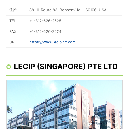
住所
881 IL Route 83, Bensenville IL 60106, USA
TEL
+1-312-626-2525
FAX
+1-312-626-2524
URL
https://www.lecipinc.com
LECIP (SINGAPORE) PTE LTD