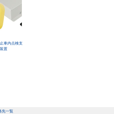
止車内点検支
装置
絡先一覧