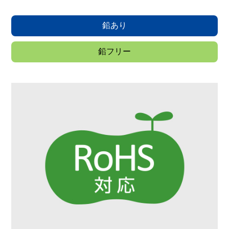
鉛あり
鉛フリー