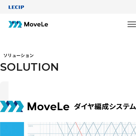
ソリューション
SOLUTION
S
O
L
U
T
I
O
N