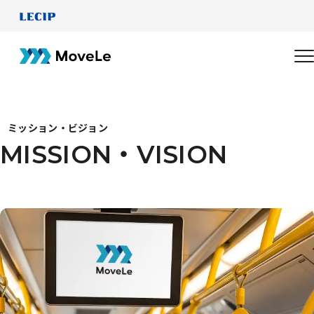
ミッション・ビジョン
MISSION・VISION
M
I
S
S
I
O
N
・
V
I
S
I
O
N