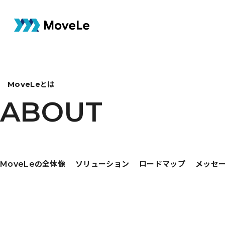
とは
MoveLe
ABOUT
A
B
O
U
T
の全体像
ソリューション
ロードマップ
メッセ
MoveLe