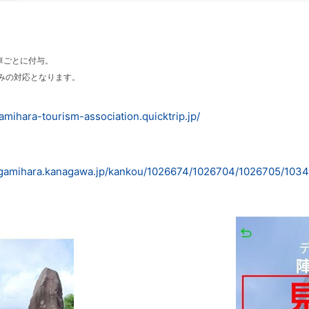
車ごとに付与。
みの対応となります。
gamihara-tourism-association.quicktrip.jp/
sagamihara.kanagawa.jp/kankou/1026674/1026704/1026705/1034