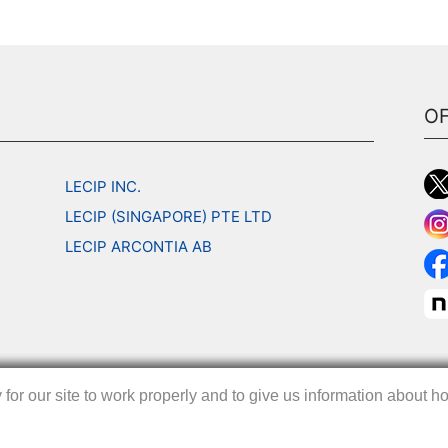
OF
LECIP INC.
LECIP (SINGAPORE) PTE LTD
LECIP ARCONTIA AB
r our site to work properly and to give us information about how
r our site to work properly and to give us information about how
r our site to work properly and to give us information about how
｜
お問い合わせ
｜
サイトマッ