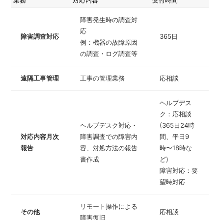
障害発生時の調査対
応
障害調査対応
365日
例：機器の故障原因
の調査・ログ調査等
遠隔工事管理
工事の管理業務
応相談
ヘルプデス
ク：応相談
ヘルプデスク対応・
(365日24時
対応内容月次
障害調査での障害内
間、平日9
報告
容、対処方法の報告
時〜18時な
書作成
ど)
障害対応：要
望時対応
リモート操作による
その他
応相談
障害復旧