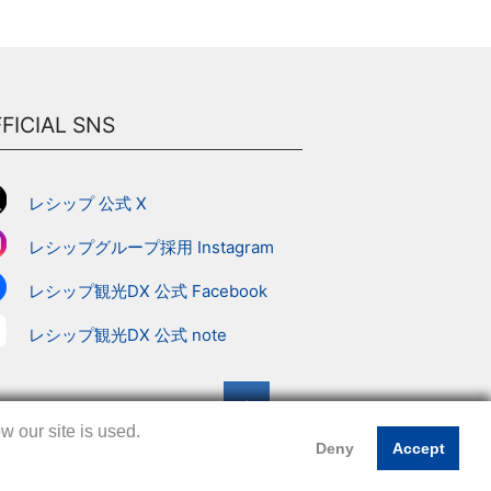
FICIAL SNS
レシップ 公式 X
レシップグループ採用 Instagram
レシップ観光DX 公式 Facebook
レシップ観光DX 公式 note
▲
 our site is used.
 our site is used.
 our site is used.
Deny
Deny
Deny
Accept
Accept
Accept
プ
｜
このサイトについて
｜
プライバシーポリシー
｜