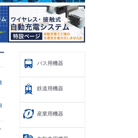
バス用機器
熊
鉄道用機器
周
産業用機器
ト