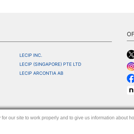
OF
LECIP INC.
LECIP (SINGAPORE) PTE LTD
LECIP ARCONTIA AB
r our site to work properly and to give us information about how
r our site to work properly and to give us information about how
r our site to work properly and to give us information about how
｜
お問い合わせ
｜
サイトマッ