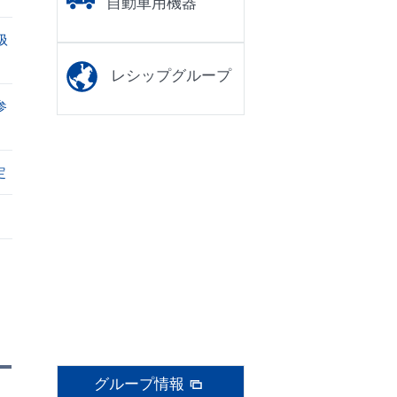
自動車用機器
扱
レシップグループ
参
定
グループ情報